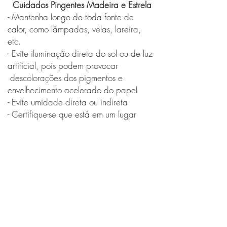
Cuidados Pingentes Madeira e Estrela
- Mantenha longe de toda fonte de
calor, como lâmpadas, velas, lareira,
etc.
- Evite iluminação direta do sol ou de luz
artificial, pois podem provocar
descolorações dos pigmentos e
envelhecimento acelerado do papel
- Evite umidade direta ou indireta
- Certifique-se que está em um lugar
seguro e de pouco movimento (a queda
pode quebrá-la)
- Não utilize pano molhado, produtos de
limpeza, nem esfregue sobre a pintura
- Recomendado manter em ambientes
internos
Cuidados Tênis Personalizado
- Para a lavagem do tênis, utilize